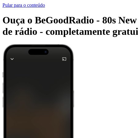
Pular para o conteúdo
Ouça o BeGoodRadio - 80s New W
de rádio -
completamente gratui