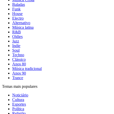
Baladas
Funk
House
Electro
Alternativo
Música latina
R&B
Oldies
Jazz
Indie
Soul
Techno
Clássico
Anos 80
Música tradicional
Anos 90
Trance
Temas mais populares
Noticiário
Cultura
Esportes
Política
Religião