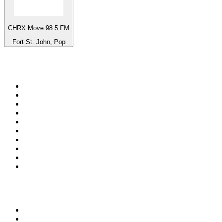
CHRX Move 98.5 FM
Fort St. John, Pop
Top 100 em
radio.net
1
.
RMC Info Talk Sport
2
.
Clubmix
3
.
NRJ DAVID GUETTA
4
.
Hot 108 Jamz
5
.
Radio Studio Souto - Sertanejo Universitário
6
.
LOVE CLASSICS / 1.fm
7
.
France Info
8
.
Tomorrowland - One World Radio
9
.
Radio Transcontinental 104.7 FM
10
.
Exclusively Taylor Swift
Top 100 podcasts do
Brasil
1
.
Não Inviabilize
2
.
O Assunto