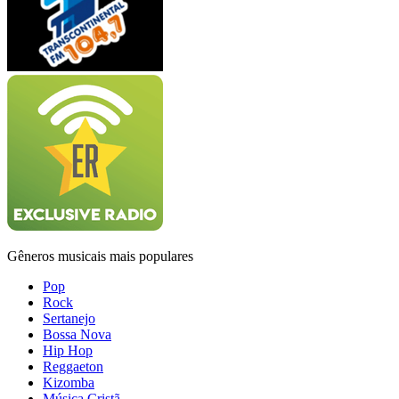
Gêneros musicais mais populares
Pop
Rock
Sertanejo
Bossa Nova
Hip Hop
Reggaeton
Kizomba
Música Cristã