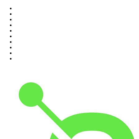
1
.
Não Inviabilize
2
.
O Assunto
3
.
NerdCast
4
.
Inteligência Ltda.
5
.
Café Com Deus Pai | Podcast oficial
6
.
Noites Gregas
7
.
Jota Jota Podcast
8
.
Petit Journal
9
.
Foro de Teresina
10
.
Modus Operandi