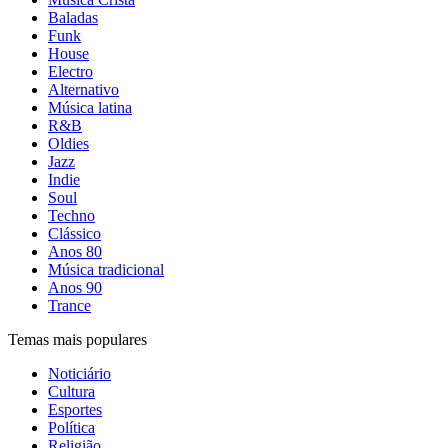
Baladas
Funk
House
Electro
Alternativo
Música latina
R&B
Oldies
Jazz
Indie
Soul
Techno
Clássico
Anos 80
Música tradicional
Anos 90
Trance
Temas mais populares
Noticiário
Cultura
Esportes
Política
Religião