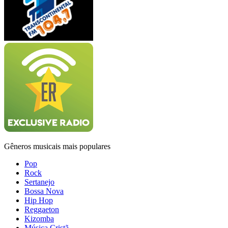
Gêneros musicais mais populares
Pop
Rock
Sertanejo
Bossa Nova
Hip Hop
Reggaeton
Kizomba
Música Cristã