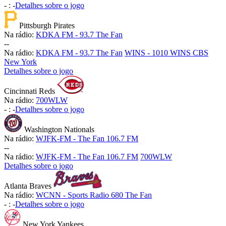
-
:
-
Detalhes sobre o jogo
Pittsburgh Pirates
Na rádio:
KDKA FM - 93.7 The Fan
-
-
Na rádio:
KDKA FM - 93.7 The Fan
WINS - 1010 WINS CBS
New York
Detalhes sobre o jogo
Cincinnati Reds
Na rádio:
700WLW
-
:
-
Detalhes sobre o jogo
Washington Nationals
Na rádio:
WJFK-FM - The Fan 106.7 FM
-
-
Na rádio:
WJFK-FM - The Fan 106.7 FM
700WLW
Detalhes sobre o jogo
Atlanta Braves
Na rádio:
WCNN - Sports Radio 680 The Fan
-
:
-
Detalhes sobre o jogo
New York Yankees