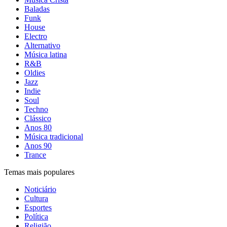
Baladas
Funk
House
Electro
Alternativo
Música latina
R&B
Oldies
Jazz
Indie
Soul
Techno
Clássico
Anos 80
Música tradicional
Anos 90
Trance
Temas mais populares
Noticiário
Cultura
Esportes
Política
Religião