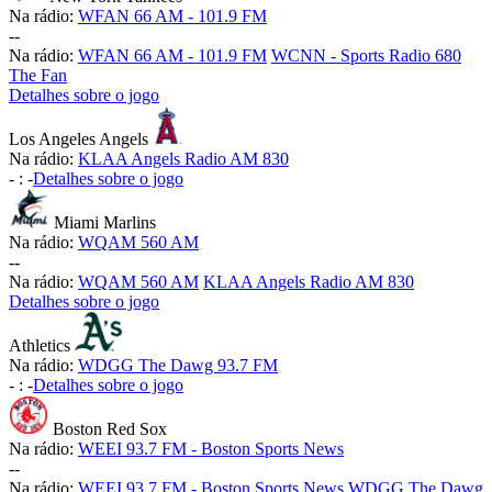
Na rádio:
WFAN 66 AM - 101.9 FM
-
-
Na rádio:
WFAN 66 AM - 101.9 FM
WCNN - Sports Radio 680
The Fan
Detalhes sobre o jogo
Los Angeles Angels
Na rádio:
KLAA Angels Radio AM 830
-
:
-
Detalhes sobre o jogo
Miami Marlins
Na rádio:
WQAM 560 AM
-
-
Na rádio:
WQAM 560 AM
KLAA Angels Radio AM 830
Detalhes sobre o jogo
Athletics
Na rádio:
WDGG The Dawg 93.7 FM
-
:
-
Detalhes sobre o jogo
Boston Red Sox
Na rádio:
WEEI 93.7 FM - Boston Sports News
-
-
Na rádio:
WEEI 93.7 FM - Boston Sports News
WDGG The Dawg