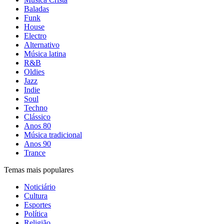
Baladas
Funk
House
Electro
Alternativo
Música latina
R&B
Oldies
Jazz
Indie
Soul
Techno
Clássico
Anos 80
Música tradicional
Anos 90
Trance
Temas mais populares
Noticiário
Cultura
Esportes
Política
Religião