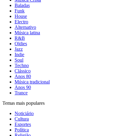
Baladas
Funk
House
Electro
Alternativo
Música latina
R&B
Oldies
Jazz
Indie
Soul
Techno
Clássico
Anos 80
Música tradicional
Anos 90
Trance
Temas mais populares
Noticiário
Cultura
Esportes
Política
Religião