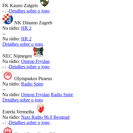
FK Kauno Zalgiris
-
:
-
Detalhes sobre o jogo
NK Dínamo Zagreb
Na rádio:
HR 2
-
-
Na rádio:
HR 2
Detalhes sobre o jogo
NEC Nijmegen
Na rádio:
Omrop Fryslan
-
:
-
Detalhes sobre o jogo
Olympiakos Piraeus
Na rádio:
Radio Spire
-
-
Na rádio:
Omrop Fryslan
Radio Spire
Detalhes sobre o jogo
Estrela Vermelha
Na rádio:
Naxi Radio 96.9 Beograd
-
:
-
Detalhes sobre o jogo