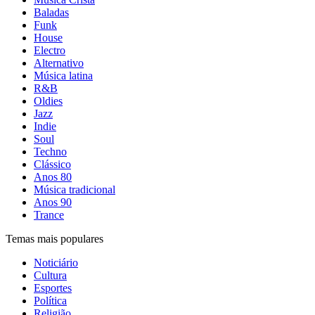
Baladas
Funk
House
Electro
Alternativo
Música latina
R&B
Oldies
Jazz
Indie
Soul
Techno
Clássico
Anos 80
Música tradicional
Anos 90
Trance
Temas mais populares
Noticiário
Cultura
Esportes
Política
Religião