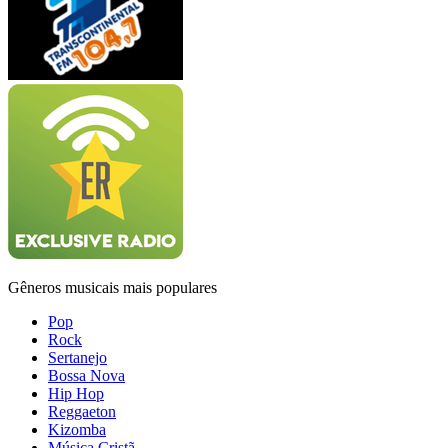
Gêneros musicais mais populares
Pop
Rock
Sertanejo
Bossa Nova
Hip Hop
Reggaeton
Kizomba
Música Cristã