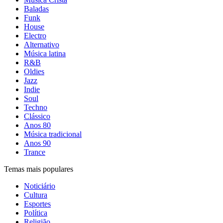
Baladas
Funk
House
Electro
Alternativo
Música latina
R&B
Oldies
Jazz
Indie
Soul
Techno
Clássico
Anos 80
Música tradicional
Anos 90
Trance
Temas mais populares
Noticiário
Cultura
Esportes
Política
Religião