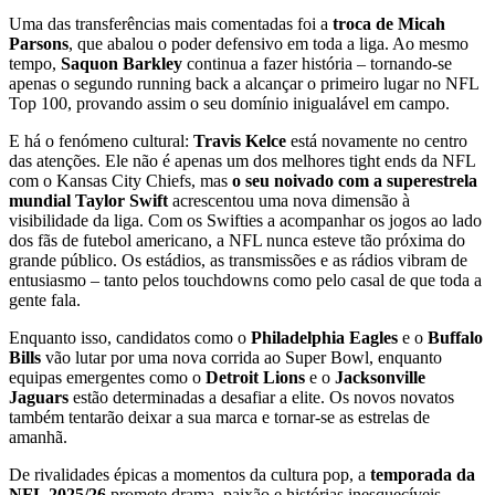
Uma das transferências mais comentadas foi a
troca de Micah
Parsons
, que abalou o poder defensivo em toda a liga. Ao mesmo
tempo,
Saquon Barkley
continua a fazer história – tornando-se
apenas o segundo running back a alcançar o primeiro lugar no NFL
Top 100, provando assim o seu domínio inigualável em campo.
E há o fenómeno cultural:
Travis Kelce
está novamente no centro
das atenções. Ele não é apenas um dos melhores tight ends da NFL
com o Kansas City Chiefs, mas
o seu noivado com a superestrela
mundial Taylor Swift
acrescentou uma nova dimensão à
visibilidade da liga. Com os Swifties a acompanhar os jogos ao lado
dos fãs de futebol americano, a NFL nunca esteve tão próxima do
grande público. Os estádios, as transmissões e as rádios vibram de
entusiasmo – tanto pelos touchdowns como pelo casal de que toda a
gente fala.
Enquanto isso, candidatos como o
Philadelphia Eagles
e o
Buffalo
Bills
vão lutar por uma nova corrida ao Super Bowl, enquanto
equipas emergentes como o
Detroit Lions
e o
Jacksonville
Jaguars
estão determinadas a desafiar a elite. Os novos novatos
também tentarão deixar a sua marca e tornar-se as estrelas de
amanhã.
De rivalidades épicas a momentos da cultura pop, a
temporada da
NFL 2025/26
promete drama, paixão e histórias inesquecíveis.