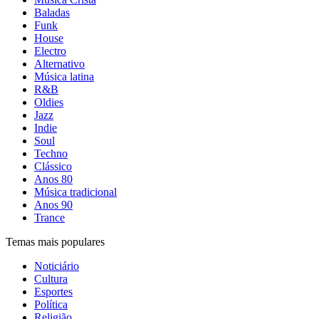
Baladas
Funk
House
Electro
Alternativo
Música latina
R&B
Oldies
Jazz
Indie
Soul
Techno
Clássico
Anos 80
Música tradicional
Anos 90
Trance
Temas mais populares
Noticiário
Cultura
Esportes
Política
Religião