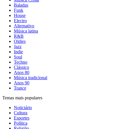
Baladas
Funk
House
Electro
Alternativo
Música latina
R&B
Oldies
Jazz
Indie
Soul
Techno
Clássico
Anos 80
Música tradicional
Anos 90
Trance
Temas mais populares
Noticiário
Cultura
Esportes
Política
Religião