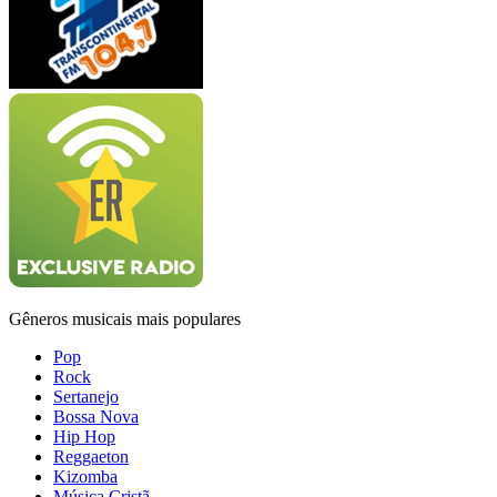
Gêneros musicais mais populares
Pop
Rock
Sertanejo
Bossa Nova
Hip Hop
Reggaeton
Kizomba
Música Cristã