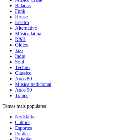
Baladas
Funk
House
Electro
Alternativo
Música latina
R&B
Oldies
Jazz
Indie
Soul
Techno
Clássico
Anos 80
Música tradicional
Anos 90
Trance
Temas mais populares
Noticiário
Cultura
Esportes
Política
Religião