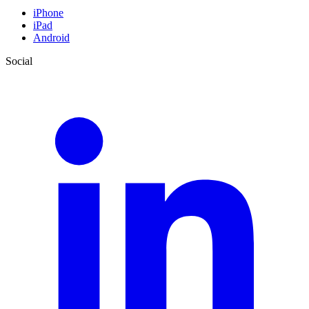
iPhone
iPad
Android
Social