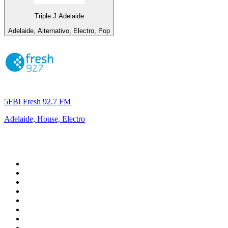
Triple J Adelaide
Adelaide, Alternativo, Electro, Pop
5FBI Fresh 92.7 FM
Adelaide, House, Electro
Top 100 em
radio.net
1
.
RMC Info Talk Sport
2
.
Clubmix
3
.
NRJ DAVID GUETTA
4
.
Hot 108 Jamz
5
.
Radio Studio Souto - Sertanejo Universitário
6
.
LOVE CLASSICS / 1.fm
7
.
Tomorrowland - One World Radio
8
.
France Info