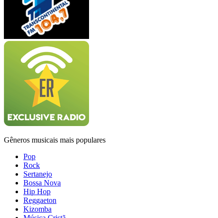
Gêneros musicais mais populares
Pop
Rock
Sertanejo
Bossa Nova
Hip Hop
Reggaeton
Kizomba
Música Cristã