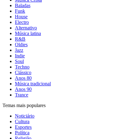
Baladas
Funk
House
Electro
Alternativo
Música latina
R&B
Oldies
Jazz
Indie
Soul
Techno
Clássico
Anos 80
Música tradicional
Anos 90
Trance
Temas mais populares
Noticiário
Cultura
Esportes
Política
Religião