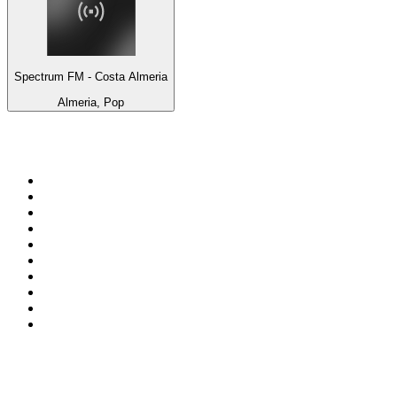
Spectrum FM - Costa Almeria
Almeria, Pop
Top 100 em
radio.net
1
.
RMC Info Talk Sport
2
.
Clubmix
3
.
NRJ DAVID GUETTA
4
.
Hot 108 Jamz
5
.
Radio Studio Souto - Sertanejo Universitário
6
.
LOVE CLASSICS / 1.fm
7
.
Tomorrowland - One World Radio
8
.
France Info
9
.
Radio Transcontinental 104.7 FM
10
.
Exclusively Taylor Swift
Top 100 podcasts do
Brasil