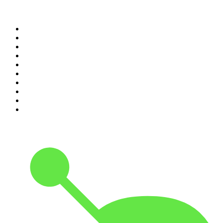
Top 100 podcasts do
Brasil
1
.
Não Inviabilize
2
.
O Assunto
3
.
Foro de Teresina
4
.
NerdCast
5
.
Inteligência Ltda.
6
.
Medo e Delírio em Brasília
7
.
Modus Operandi
8
.
Café Com Deus Pai | Podcast oficial
9
.
Noites Gregas
10
.
Rádio Novelo Apresenta