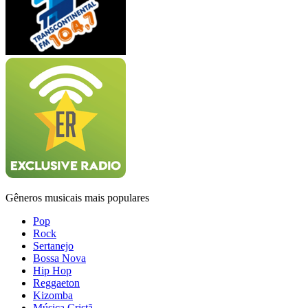
Gêneros musicais mais populares
Pop
Rock
Sertanejo
Bossa Nova
Hip Hop
Reggaeton
Kizomba
Música Cristã