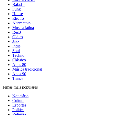
Baladas
Funk
House
Electro
Alternativo
Música latina
R&B
Oldies
Jazz
Indie
Soul
Techno
Clássico
Anos 80
Música tradicional
Anos 90
Trance
Temas mais populares
Noticiário
Cultura
Esportes
Política
Religião