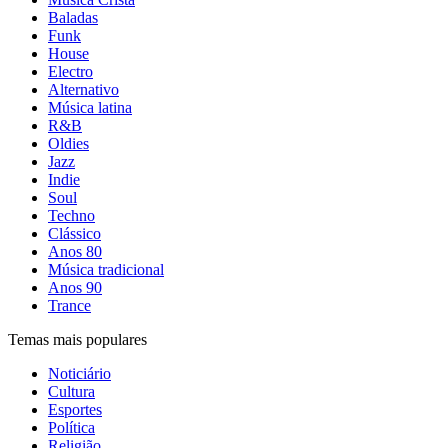
Baladas
Funk
House
Electro
Alternativo
Música latina
R&B
Oldies
Jazz
Indie
Soul
Techno
Clássico
Anos 80
Música tradicional
Anos 90
Trance
Temas mais populares
Noticiário
Cultura
Esportes
Política
Religião