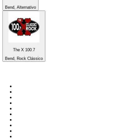
Bend, Alternativo
The X 100.7
Bend, Rock Clássico
Top 100 em
radio.net
1
.
RMC Info Talk Sport
2
.
Clubmix
3
.
NRJ DAVID GUETTA
4
.
Hot 108 Jamz
5
.
Radio Studio Souto - Sertanejo Universitário
6
.
LOVE CLASSICS / 1.fm
7
.
Tomorrowland - One World Radio
8
.
France Info
9
.
Radio Transcontinental 104.7 FM
10
.
Exclusively Taylor Swift