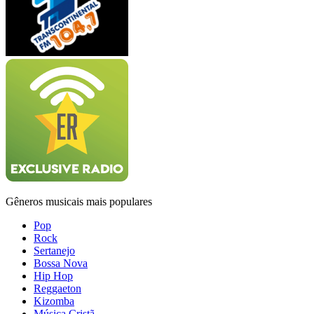
Gêneros musicais mais populares
Pop
Rock
Sertanejo
Bossa Nova
Hip Hop
Reggaeton
Kizomba
Música Cristã