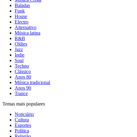
Baladas
Funk
House
Electro
Alternativo
Música latina
R&B
Oldies
Jazz
Indie
Soul
Techno
Clássico
Anos 80
Música tradicional
Anos 90
Trance
Temas mais populares
Noticiário
Cultura
Esportes
Política
Religião