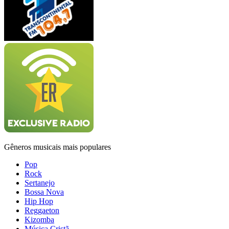
Gêneros musicais mais populares
Pop
Rock
Sertanejo
Bossa Nova
Hip Hop
Reggaeton
Kizomba
Música Cristã