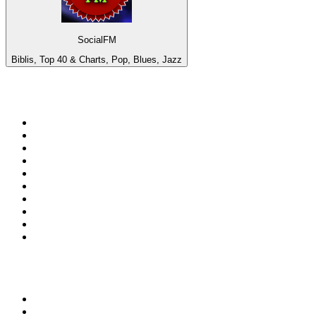
SocialFM
Biblis, Top 40 & Charts, Pop, Blues, Jazz
Top 100 em
radio.net
1
.
RMC Info Talk Sport
2
.
Clubmix
3
.
NRJ DAVID GUETTA
4
.
Hot 108 Jamz
5
.
Radio Studio Souto - Sertanejo Universitário
6
.
LOVE CLASSICS / 1.fm
7
.
Tomorrowland - One World Radio
8
.
France Info
9
.
Radio Transcontinental 104.7 FM
10
.
Exclusively Taylor Swift
Top 100 podcasts do
Brasil
1
.
Não Inviabilize
2
.
O Assunto