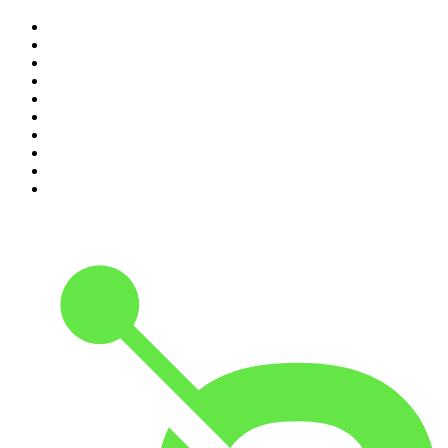
1
.
Não Inviabilize
2
.
O Assunto
3
.
NerdCast
4
.
Inteligência Ltda.
5
.
Noites Gregas
6
.
Café Com Deus Pai | Podcast oficial
7
.
Modus Operandi
8
.
Medo e Delírio em Brasília
9
.
Jota Jota Podcast
10
.
Rádio Novelo Apresenta