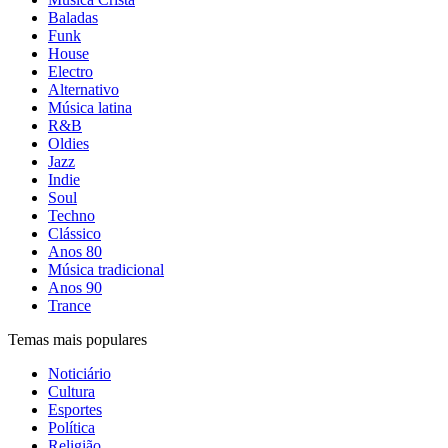
Baladas
Funk
House
Electro
Alternativo
Música latina
R&B
Oldies
Jazz
Indie
Soul
Techno
Clássico
Anos 80
Música tradicional
Anos 90
Trance
Temas mais populares
Noticiário
Cultura
Esportes
Política
Religião