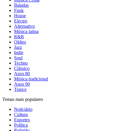
Baladas
Funk
House
Electro
Alternativo
Música latina
R&B
Oldies
Jazz
Indie
Soul
Techno
Clássico
Anos 80
Música tradicional
Anos 90
Trance
Temas mais populares
Noticiário
Cultura
Esportes
Política
Religião