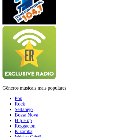
Gêneros musicais mais populares
Pop
Rock
Sertanejo
Bossa Nova
Hip Hop
Reggaeton
Kizomba
Música Cristã