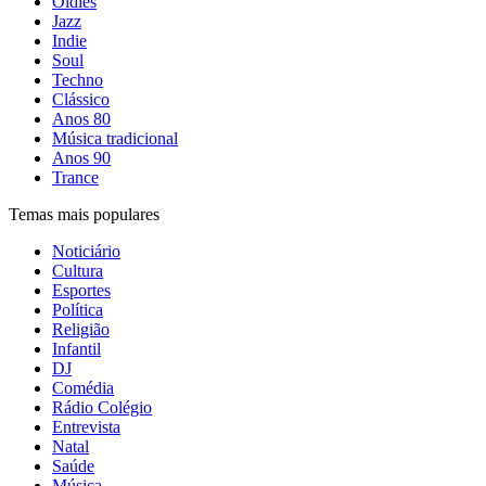
Oldies
Jazz
Indie
Soul
Techno
Clássico
Anos 80
Música tradicional
Anos 90
Trance
Temas mais populares
Noticiário
Cultura
Esportes
Política
Religião
Infantil
DJ
Comédia
Rádio Colégio
Entrevista
Natal
Saúde
Música