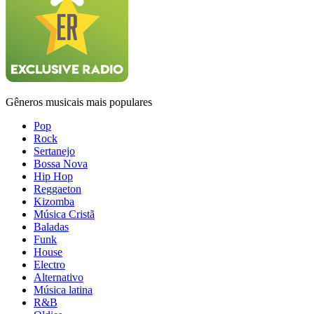
Gêneros musicais mais populares
Pop
Rock
Sertanejo
Bossa Nova
Hip Hop
Reggaeton
Kizomba
Música Cristã
Baladas
Funk
House
Electro
Alternativo
Música latina
R&B