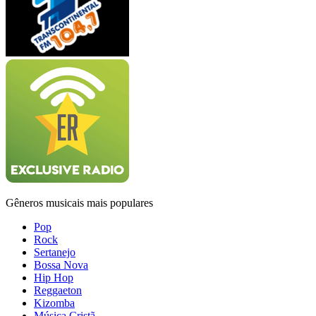
Gêneros musicais mais populares
Pop
Rock
Sertanejo
Bossa Nova
Hip Hop
Reggaeton
Kizomba
Música Cristã