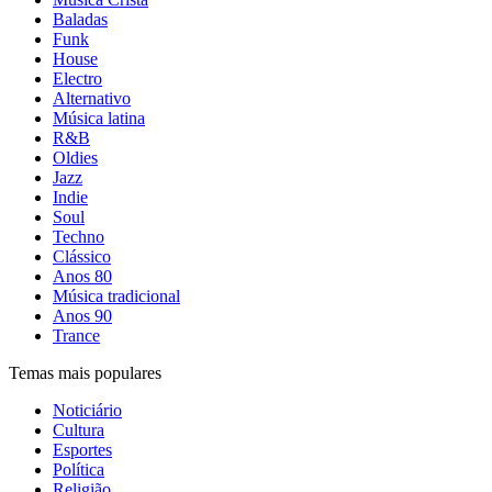
Baladas
Funk
House
Electro
Alternativo
Música latina
R&B
Oldies
Jazz
Indie
Soul
Techno
Clássico
Anos 80
Música tradicional
Anos 90
Trance
Temas mais populares
Noticiário
Cultura
Esportes
Política
Religião