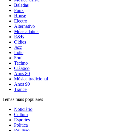
Baladas
Funk
House
Electro
Alternativo
Música latina
R&B
Oldies
Jazz
Indie
Soul
Techno
Clássico
Anos 80
Música tradicional
Anos 90
Trance
Temas mais populares
Noticiário
Cultura
Esportes
Política
Religião