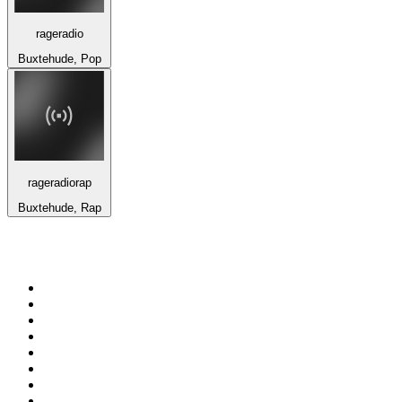
rageradio
Buxtehude, Pop
rageradiorap
Buxtehude, Rap
Top 100 em
radio.net
1
.
RMC Info Talk Sport
2
.
Clubmix
3
.
NRJ DAVID GUETTA
4
.
Hot 108 Jamz
5
.
Radio Studio Souto - Sertanejo Universitário
6
.
LOVE CLASSICS / 1.fm
7
.
Tomorrowland - One World Radio
8
.
France Info