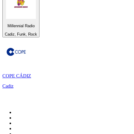
Millennial Radio
Cadiz, Funk, Rock
COPE CÁDIZ
Cadiz
Top 100 em
radio.net
1
.
RMC Info Talk Sport
2
.
Clubmix
3
.
NRJ DAVID GUETTA
4
.
Hot 108 Jamz
5
.
Radio Studio Souto - Sertanejo Universitário