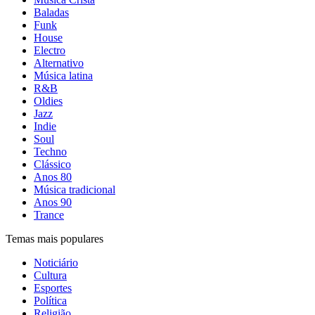
Baladas
Funk
House
Electro
Alternativo
Música latina
R&B
Oldies
Jazz
Indie
Soul
Techno
Clássico
Anos 80
Música tradicional
Anos 90
Trance
Temas mais populares
Noticiário
Cultura
Esportes
Política
Religião