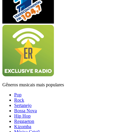
Gêneros musicais mais populares
Pop
Rock
Sertanejo
Bossa Nova
Hip Hop
Reggaeton
Kizomba
Música Cristã