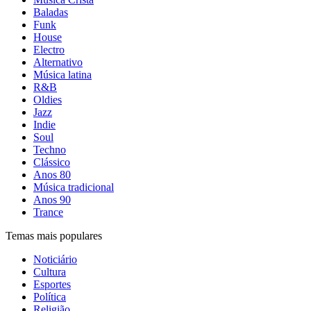
Baladas
Funk
House
Electro
Alternativo
Música latina
R&B
Oldies
Jazz
Indie
Soul
Techno
Clássico
Anos 80
Música tradicional
Anos 90
Trance
Temas mais populares
Noticiário
Cultura
Esportes
Política
Religião