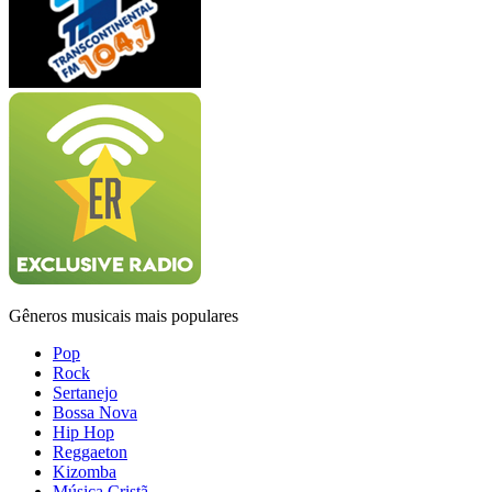
Gêneros musicais mais populares
Pop
Rock
Sertanejo
Bossa Nova
Hip Hop
Reggaeton
Kizomba
Música Cristã