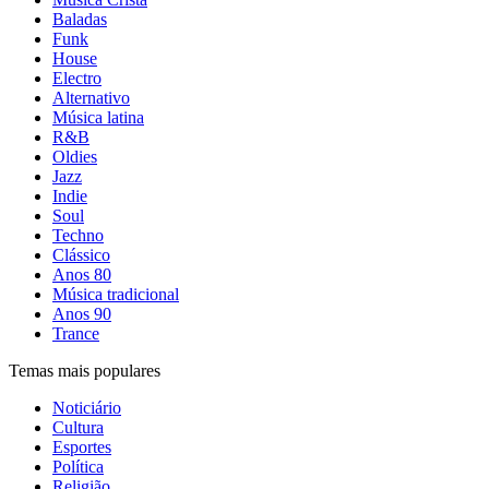
Baladas
Funk
House
Electro
Alternativo
Música latina
R&B
Oldies
Jazz
Indie
Soul
Techno
Clássico
Anos 80
Música tradicional
Anos 90
Trance
Temas mais populares
Noticiário
Cultura
Esportes
Política
Religião