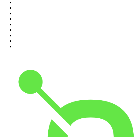
2
.
O Assunto
3
.
Foro de Teresina
4
.
NerdCast
5
.
Inteligência Ltda.
6
.
Medo e Delírio em Brasília
7
.
Modus Operandi
8
.
Café Com Deus Pai | Podcast oficial
9
.
Noites Gregas
10
.
Rádio Novelo Apresenta