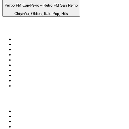
Ретро FM Сан-Ремо – Retro FM San Remo
Chișinău, Oldies, Italo Pop, Hits
Top 100 em
radio.net
1
.
RMC Info Talk Sport
2
.
Clubmix
3
.
NRJ DAVID GUETTA
4
.
Hot 108 Jamz
5
.
Radio Studio Souto - Sertanejo Universitário
6
.
LOVE CLASSICS / 1.fm
7
.
Tomorrowland - One World Radio
8
.
France Info
9
.
Radio Transcontinental 104.7 FM
10
.
Exclusively Taylor Swift
Top 100 podcasts do
Brasil
1
.
Não Inviabilize
2
.
O Assunto
3
.
Foro de Teresina
4
.
NerdCast