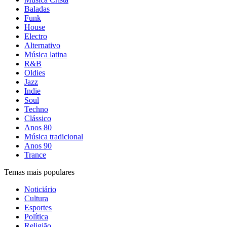
Baladas
Funk
House
Electro
Alternativo
Música latina
R&B
Oldies
Jazz
Indie
Soul
Techno
Clássico
Anos 80
Música tradicional
Anos 90
Trance
Temas mais populares
Noticiário
Cultura
Esportes
Política
Religião