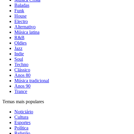
Baladas
Funk
House
Electro
Alternativo
Música latina
R&B
Oldies
Jazz
Indie
Soul
Techno
Clássico
Anos 80
Música tradicional
Anos 90
Trance
Temas mais populares
Noticiário
Cultura
Esportes
Política
Religião