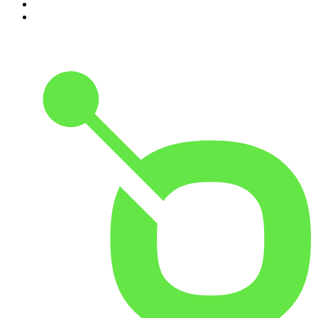
9
.
Noites Gregas
10
.
Rádio Novelo Apresenta