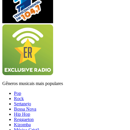
Gêneros musicais mais populares
Pop
Rock
Sertanejo
Bossa Nova
Hip Hop
Reggaeton
Kizomba
Música Cristã