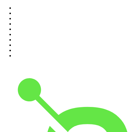
1
.
Não Inviabilize
2
.
O Assunto
3
.
Foro de Teresina
4
.
NerdCast
5
.
Inteligência Ltda.
6
.
Medo e Delírio em Brasília
7
.
Modus Operandi
8
.
Café Com Deus Pai | Podcast oficial
9
.
Noites Gregas
10
.
Rádio Novelo Apresenta