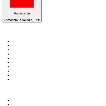
Radiovisión
Comodoro Ridavadia, Talk
Top 100 em
radio.net
1
.
RMC Info Talk Sport
2
.
Clubmix
3
.
NRJ DAVID GUETTA
4
.
Hot 108 Jamz
5
.
Radio Studio Souto - Sertanejo Universitário
6
.
LOVE CLASSICS / 1.fm
7
.
Tomorrowland - One World Radio
8
.
France Info
9
.
Radio Transcontinental 104.7 FM
10
.
Exclusively Taylor Swift
Top 100 podcasts do
Brasil
1
.
Não Inviabilize
2
.
O Assunto