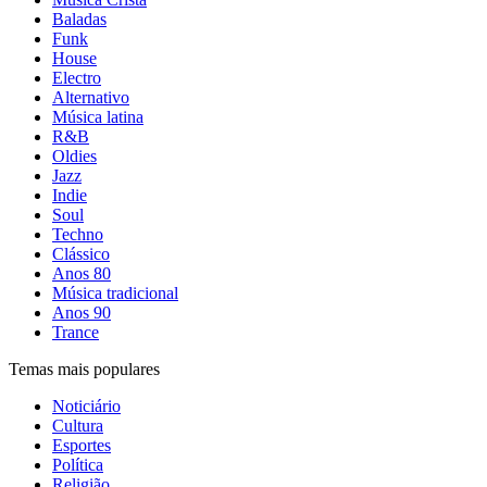
Baladas
Funk
House
Electro
Alternativo
Música latina
R&B
Oldies
Jazz
Indie
Soul
Techno
Clássico
Anos 80
Música tradicional
Anos 90
Trance
Temas mais populares
Noticiário
Cultura
Esportes
Política
Religião