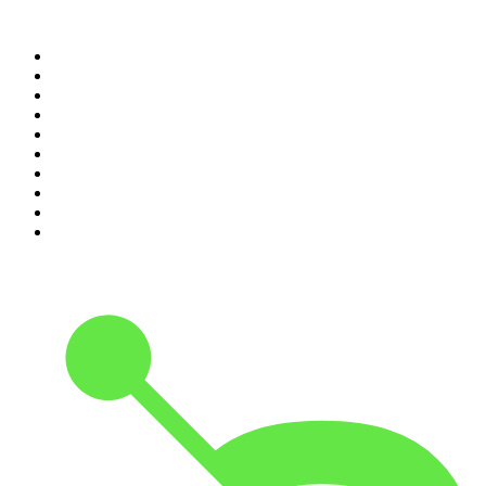
Top 100 podcasts do
Brasil
1
.
Não Inviabilize
2
.
NerdCast
3
.
Foro de Teresina
4
.
O Assunto
5
.
Medo e Delírio em Brasília
6
.
Inteligência Ltda.
7
.
Café Com Deus Pai | Podcast oficial
8
.
Rádio Novelo Apresenta
9
.
Modus Operandi
10
.
Noites Gregas