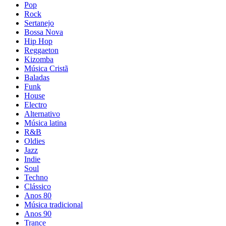
Pop
Rock
Sertanejo
Bossa Nova
Hip Hop
Reggaeton
Kizomba
Música Cristã
Baladas
Funk
House
Electro
Alternativo
Música latina
R&B
Oldies
Jazz
Indie
Soul
Techno
Clássico
Anos 80
Música tradicional
Anos 90
Trance