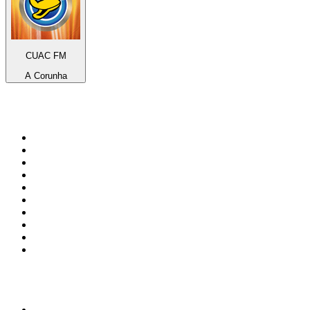
CUAC FM
A Corunha
Top 100 em
radio.net
1
.
RMC Info Talk Sport
2
.
Clubmix
3
.
NRJ DAVID GUETTA
4
.
Hot 108 Jamz
5
.
Radio Studio Souto - Sertanejo Universitário
6
.
LOVE CLASSICS / 1.fm
7
.
Tomorrowland - One World Radio
8
.
France Info
9
.
Exclusively Taylor Swift
10
.
Radio Transcontinental 104.7 FM
Top 100 podcasts do
Brasil
1
.
Não Inviabilize