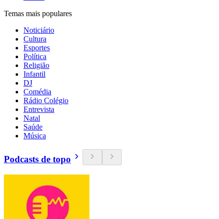
Temas mais populares
Noticiário
Cultura
Esportes
Política
Religião
Infantil
DJ
Comédia
Rádio Colégio
Entrevista
Natal
Saúde
Música
Podcasts de topo