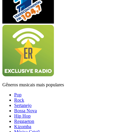
Gêneros musicais mais populares
Pop
Rock
Sertanejo
Bossa Nova
Hip Hop
Reggaeton
Kizomba
Música Cristã