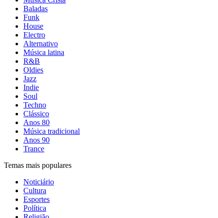
Baladas
Funk
House
Electro
Alternativo
Música latina
R&B
Oldies
Jazz
Indie
Soul
Techno
Clássico
Anos 80
Música tradicional
Anos 90
Trance
Temas mais populares
Noticiário
Cultura
Esportes
Política
Religião