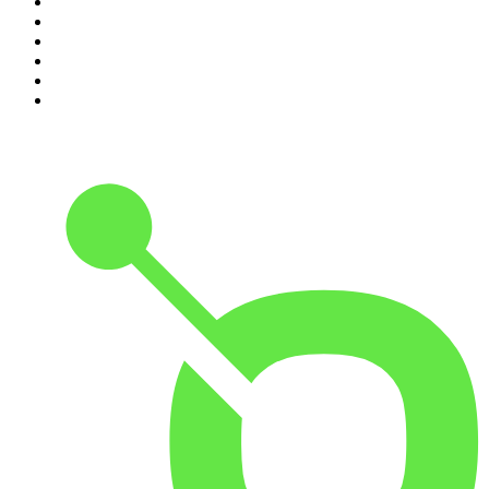
5
.
Café Com Deus Pai | Podcast oficial
6
.
Noites Gregas
7
.
Jota Jota Podcast
8
.
Petit Journal
9
.
Foro de Teresina
10
.
Modus Operandi