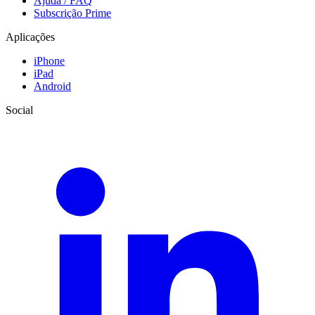
Ajuda / FAQ
Subscrição Prime
Aplicações
iPhone
iPad
Android
Social