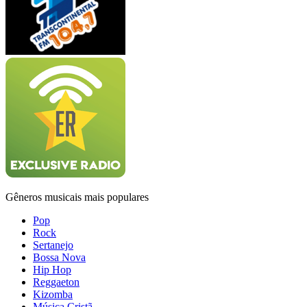
Gêneros musicais mais populares
Pop
Rock
Sertanejo
Bossa Nova
Hip Hop
Reggaeton
Kizomba
Música Cristã