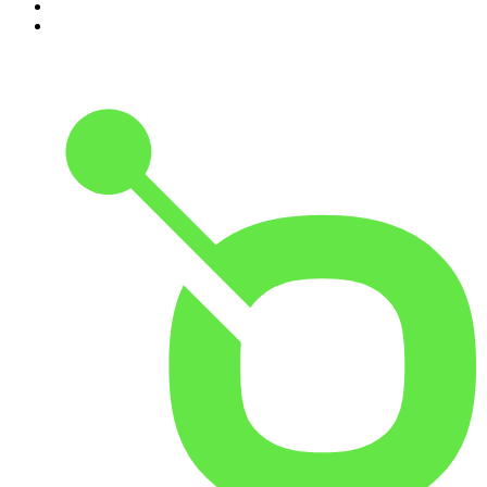
9
.
Noites Gregas
10
.
Rádio Novelo Apresenta