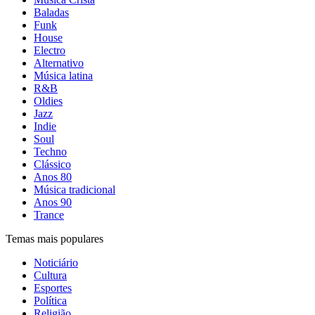
Baladas
Funk
House
Electro
Alternativo
Música latina
R&B
Oldies
Jazz
Indie
Soul
Techno
Clássico
Anos 80
Música tradicional
Anos 90
Trance
Temas mais populares
Noticiário
Cultura
Esportes
Política
Religião