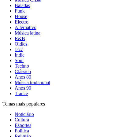
Baladas
Funk
House
Electro
Alternativo
Música latina
R&B
Oldies
Jazz
Indie
Soul
Techno
Clássico
Anos 80
Música tradicional
Anos 90
Trance
Temas mais populares
Noticiário
Cultura
Esportes
Política
Religião