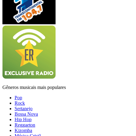
Gêneros musicais mais populares
Pop
Rock
Sertanejo
Bossa Nova
Hip Hop
Reggaeton
Kizomba
Música Cristã