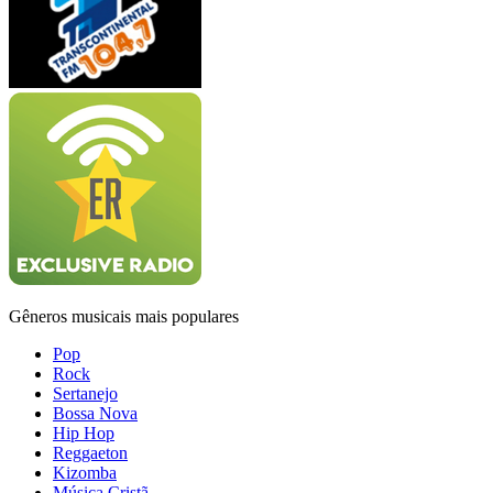
Gêneros musicais mais populares
Pop
Rock
Sertanejo
Bossa Nova
Hip Hop
Reggaeton
Kizomba
Música Cristã