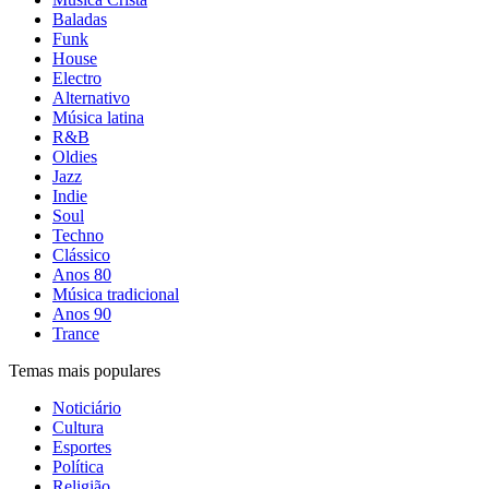
Baladas
Funk
House
Electro
Alternativo
Música latina
R&B
Oldies
Jazz
Indie
Soul
Techno
Clássico
Anos 80
Música tradicional
Anos 90
Trance
Temas mais populares
Noticiário
Cultura
Esportes
Política
Religião