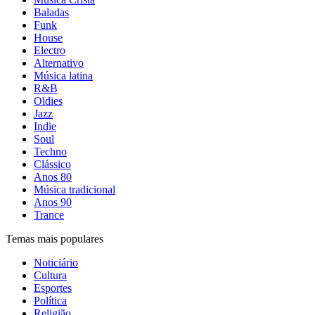
Baladas
Funk
House
Electro
Alternativo
Música latina
R&B
Oldies
Jazz
Indie
Soul
Techno
Clássico
Anos 80
Música tradicional
Anos 90
Trance
Temas mais populares
Noticiário
Cultura
Esportes
Política
Religião