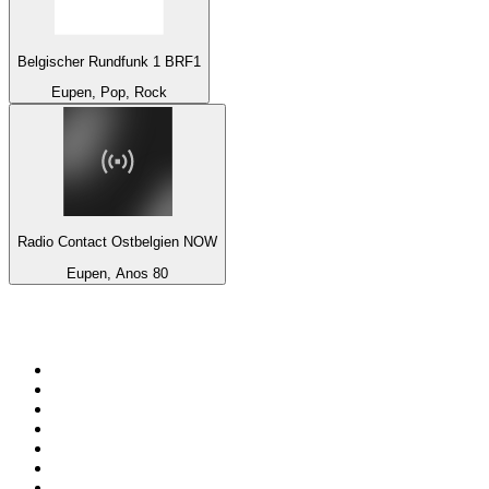
Belgischer Rundfunk 1 BRF1
Eupen, Pop, Rock
Radio Contact Ostbelgien NOW
Eupen, Anos 80
Top 100 em
radio.net
1
.
RMC Info Talk Sport
2
.
Clubmix
3
.
NRJ DAVID GUETTA
4
.
Hot 108 Jamz
5
.
Radio Studio Souto - Sertanejo Universitário
6
.
LOVE CLASSICS / 1.fm
7
.
Tomorrowland - One World Radio