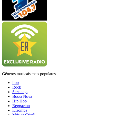
Gêneros musicais mais populares
Pop
Rock
Sertanejo
Bossa Nova
Hip Hop
Reggaeton
Kizomba
Música Cristã