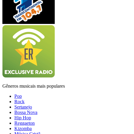
Gêneros musicais mais populares
Pop
Rock
Sertanejo
Bossa Nova
Hip Hop
Reggaeton
Kizomba
Música Cristã