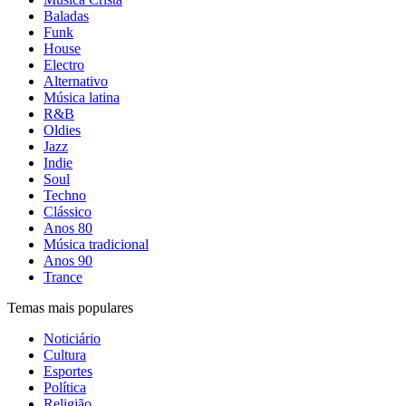
Baladas
Funk
House
Electro
Alternativo
Música latina
R&B
Oldies
Jazz
Indie
Soul
Techno
Clássico
Anos 80
Música tradicional
Anos 90
Trance
Temas mais populares
Noticiário
Cultura
Esportes
Política
Religião