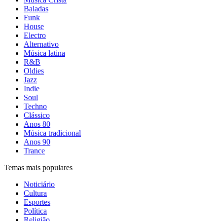
Baladas
Funk
House
Electro
Alternativo
Música latina
R&B
Oldies
Jazz
Indie
Soul
Techno
Clássico
Anos 80
Música tradicional
Anos 90
Trance
Temas mais populares
Noticiário
Cultura
Esportes
Política
Religião