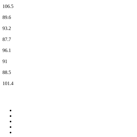
Klassik Radio
106.5
NDR 1 Welle Nord - Region Flensburg
89.6
NDR 2
93.2
NDR Info - Region Niedersachsen
87.7
NDR Kultur
96.1
N-JOY
91
NORA Webstream
88.5
R.SH
101.4
Top 100 em
radio.net
1
.
RMC Info Talk Sport
2
.
Clubmix
3
.
NRJ DAVID GUETTA
4
.
Hot 108 Jamz
5
.
Radio Studio Souto - Sertanejo Universitário