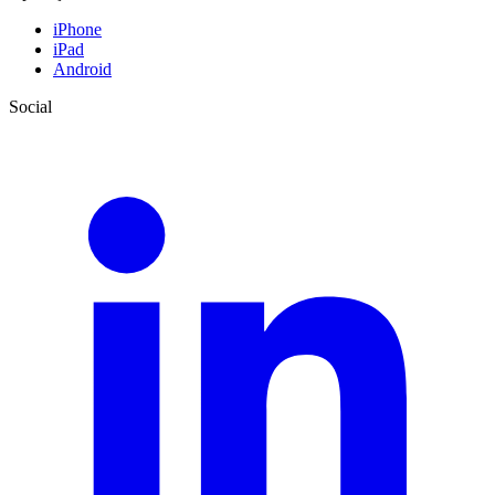
iPhone
iPad
Android
Social