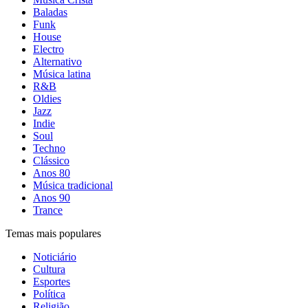
Baladas
Funk
House
Electro
Alternativo
Música latina
R&B
Oldies
Jazz
Indie
Soul
Techno
Clássico
Anos 80
Música tradicional
Anos 90
Trance
Temas mais populares
Noticiário
Cultura
Esportes
Política
Religião