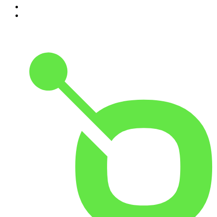
9
.
Noites Gregas
10
.
Petit Journal