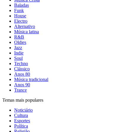
Baladas
Funk
House
Electro
Alternativo
Música latina
R&B
Oldies
Jazz
Indie
Soul
Techno
Clássico
Anos 80
Música tradicional
Anos 90
Trance
Temas mais populares
Noticiário
Cultura
Esportes
Política
Religião