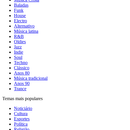
Baladas
Funk
House
Electro
Alternativo
Música latina
R&B
Oldies
Jazz
Indie
Soul
Techno
Clássico
Anos 80
Música tradicional
Anos 90
Trance
Temas mais populares
Noticiário
Cultura
Esportes
Política
Religião