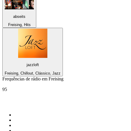
abseits
Freising, Hits
jazzloft
Freising, Chillout, Clássico, Jazz
Frequências de rádio em Freising
ROCK ANTENNE
95
Top 100 em
radio.net
1
.
RMC Info Talk Sport
2
.
Clubmix
3
.
NRJ DAVID GUETTA
4
.
Hot 108 Jamz