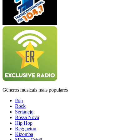
Gêneros musicais mais populares
Pop
Rock
Sertanejo
Bossa Nova
Hip Hop
Reggaeton
Kizomba
Música Cristã