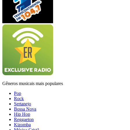
Gêneros musicais mais populares
Pop
Rock
Sertanejo
Bossa Nova
Hip Hop
Reggaeton
Kizomba
Música Cristã