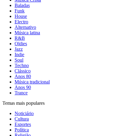
Baladas
Funk
House
Electro
Alternativo
Música latina
R&B
Oldies
Jazz
Indie
Soul
Techno
Clássico
Anos 80
Música tradicional
Anos 90
Trance
Temas mais populares
Noticiário
Cultura
Esportes
Política
Religião