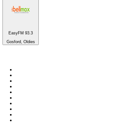
EasyFM 93.3
Gosford, Oldies
Top 100 em
radio.net
1
.
RMC Info Talk Sport
2
.
Clubmix
3
.
NRJ DAVID GUETTA
4
.
Hot 108 Jamz
5
.
Radio Studio Souto - Sertanejo Universitário
6
.
LOVE CLASSICS / 1.fm
7
.
Tomorrowland - One World Radio
8
.
France Info
9
.
Radio Transcontinental 104.7 FM
10
.
Exclusively Taylor Swift
Top 100 podcasts do
Brasil