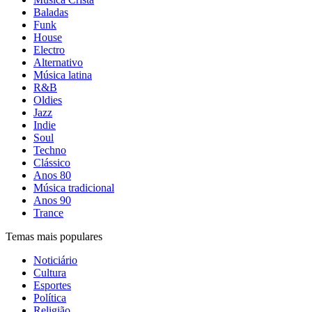
Baladas
Funk
House
Electro
Alternativo
Música latina
R&B
Oldies
Jazz
Indie
Soul
Techno
Clássico
Anos 80
Música tradicional
Anos 90
Trance
Temas mais populares
Noticiário
Cultura
Esportes
Política
Religião