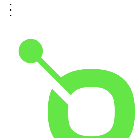
8
.
Medo e Delírio em Brasília
9
.
Jota Jota Podcast
10
.
Rádio Novelo Apresenta