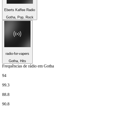
Eberts Kaffee Radio
Gotha, Pop, Rock
radio-for-vapers
Gotha, Hits
Frequências de rádio em Gotha
Deutschlandfunk
94
Klassik Radio
99.3
MDR Aktuell
88.8
radio TOP 40
90.8
Top 100 em
radio.net