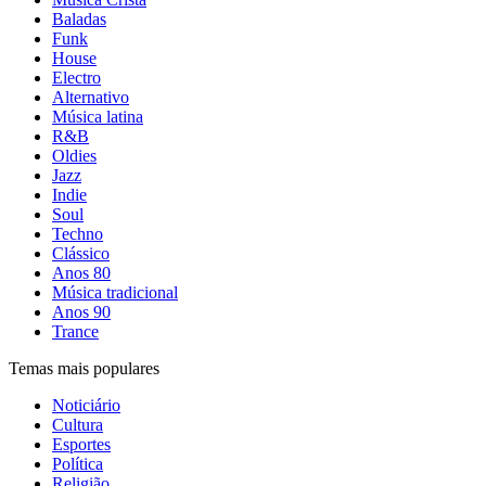
Baladas
Funk
House
Electro
Alternativo
Música latina
R&B
Oldies
Jazz
Indie
Soul
Techno
Clássico
Anos 80
Música tradicional
Anos 90
Trance
Temas mais populares
Noticiário
Cultura
Esportes
Política
Religião