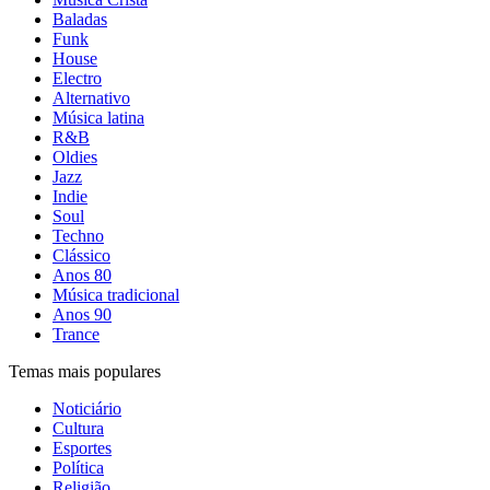
Baladas
Funk
House
Electro
Alternativo
Música latina
R&B
Oldies
Jazz
Indie
Soul
Techno
Clássico
Anos 80
Música tradicional
Anos 90
Trance
Temas mais populares
Noticiário
Cultura
Esportes
Política
Religião