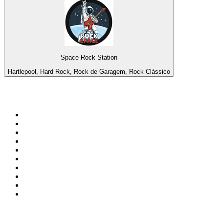
Space Rock Station
Hartlepool, Hard Rock, Rock de Garagem, Rock Clássico
Top 100 em
radio.net
1
.
RMC Info Talk Sport
2
.
Clubmix
3
.
NRJ DAVID GUETTA
4
.
Hot 108 Jamz
5
.
Radio Studio Souto - Sertanejo Universitário
6
.
LOVE CLASSICS / 1.fm
7
.
France Info
8
.
Tomorrowland - One World Radio
9
.
Radio Transcontinental 104.7 FM
10
.
Exclusively Taylor Swift
Top 100 podcasts do
Brasil