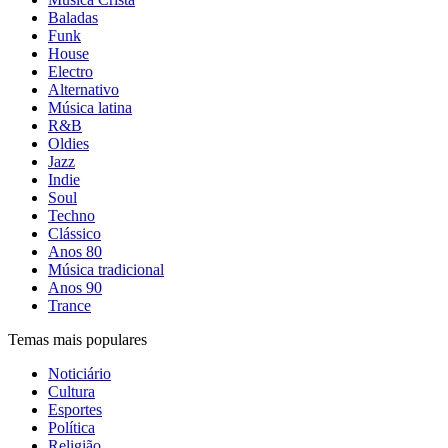
Baladas
Funk
House
Electro
Alternativo
Música latina
R&B
Oldies
Jazz
Indie
Soul
Techno
Clássico
Anos 80
Música tradicional
Anos 90
Trance
Temas mais populares
Noticiário
Cultura
Esportes
Política
Religião