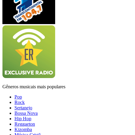
Gêneros musicais mais populares
Pop
Rock
Sertanejo
Bossa Nova
Hip Hop
Reggaeton
Kizomba
Música Cristã