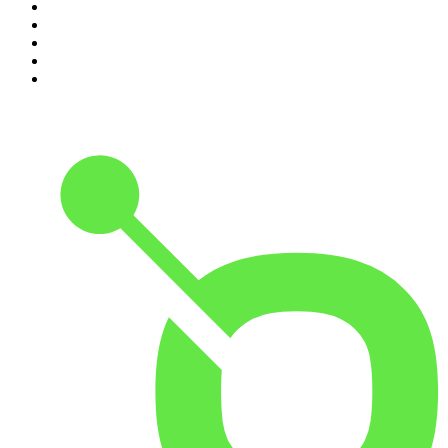
6
.
Café Com Deus Pai | Podcast oficial
7
.
Modus Operandi
8
.
Medo e Delírio em Brasília
9
.
Jota Jota Podcast
10
.
Rádio Novelo Apresenta