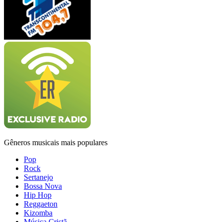
Gêneros musicais mais populares
Pop
Rock
Sertanejo
Bossa Nova
Hip Hop
Reggaeton
Kizomba
Música Cristã