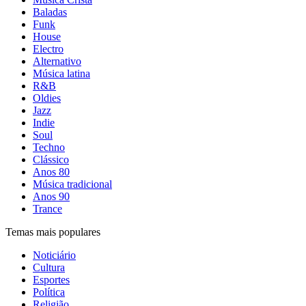
Baladas
Funk
House
Electro
Alternativo
Música latina
R&B
Oldies
Jazz
Indie
Soul
Techno
Clássico
Anos 80
Música tradicional
Anos 90
Trance
Temas mais populares
Noticiário
Cultura
Esportes
Política
Religião