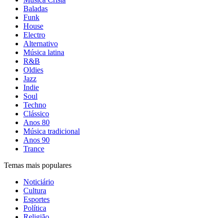
Baladas
Funk
House
Electro
Alternativo
Música latina
R&B
Oldies
Jazz
Indie
Soul
Techno
Clássico
Anos 80
Música tradicional
Anos 90
Trance
Temas mais populares
Noticiário
Cultura
Esportes
Política
Religião