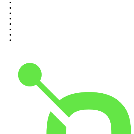
3
.
NerdCast
4
.
Inteligência Ltda.
5
.
Café Com Deus Pai | Podcast oficial
6
.
Noites Gregas
7
.
Jota Jota Podcast
8
.
Petit Journal
9
.
Foro de Teresina
10
.
Modus Operandi