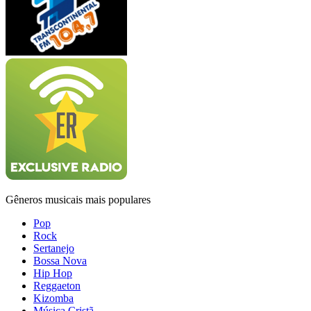
Gêneros musicais mais populares
Pop
Rock
Sertanejo
Bossa Nova
Hip Hop
Reggaeton
Kizomba
Música Cristã