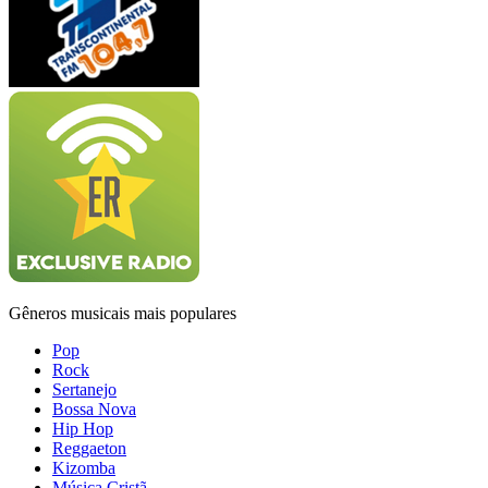
Gêneros musicais mais populares
Pop
Rock
Sertanejo
Bossa Nova
Hip Hop
Reggaeton
Kizomba
Música Cristã