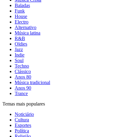
Baladas
Funk
House
Electro
Alternativo
Música latina
R&B
Oldies
Jazz
Indie
Soul
Techno
Clássico
Anos 80
Música tradicional
Anos 90
Trance
Temas mais populares
Noticiário
Cultura
Esportes
Política
Religião