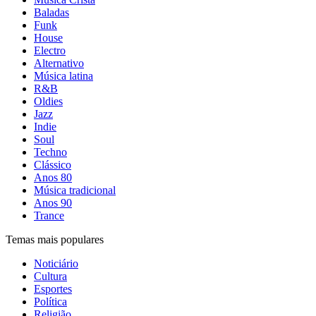
Baladas
Funk
House
Electro
Alternativo
Música latina
R&B
Oldies
Jazz
Indie
Soul
Techno
Clássico
Anos 80
Música tradicional
Anos 90
Trance
Temas mais populares
Noticiário
Cultura
Esportes
Política
Religião