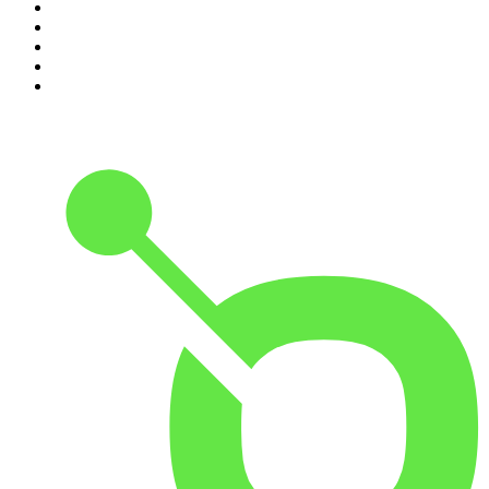
6
.
Café Com Deus Pai | Podcast oficial
7
.
Modus Operandi
8
.
Medo e Delírio em Brasília
9
.
Jota Jota Podcast
10
.
Rádio Novelo Apresenta