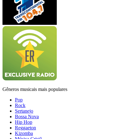
Gêneros musicais mais populares
Pop
Rock
Sertanejo
Bossa Nova
Hip Hop
Reggaeton
Kizomba
Música Cristã