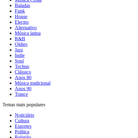
Baladas
Funk
House
Electro
Alternativo
Música latina
R&B
Oldies
Jazz
Indie
Soul
Techno
Clássico
Anos 80
Música tradicional
Anos 90
Trance
Temas mais populares
Noticiário
Cultura
Esportes
Política
Religião